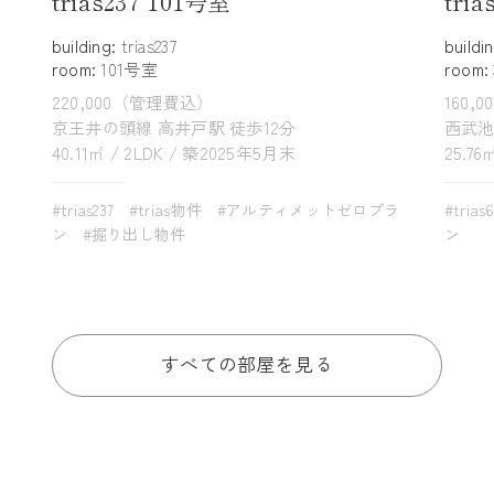
trias237 101号室
tri
building:
trias237
buildi
room:
101号室
room:
220,000（管理費込）
160,
京王井の頭線 高井戸駅 徒歩12分
西武池
40.11㎡ / 2LDK / 築2025年5月末
25.76
#trias237
#trias物件
#アルティメットゼロプラ
#trias
ン
#掘り出し物件
ン
すべての部屋を見る