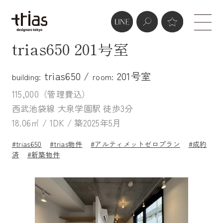
trias650 201号室
trias650 /
201号室
building:
room:
115,000（管理費込）
西武池袋線 大泉学園駅 徒歩3分
18.06㎡ / 1DK / 築2025年5月
#trias650
#trias物件
#アルティメットゼロプラン
#成約
済
#新築物件