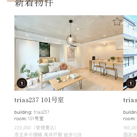
新着物件
trias237 101号室
tri
building:
trias237
buildi
room:
101号室
room:
220,000（管理費込）
160,
京王井の頭線 高井戸駅 徒歩12分
西武池