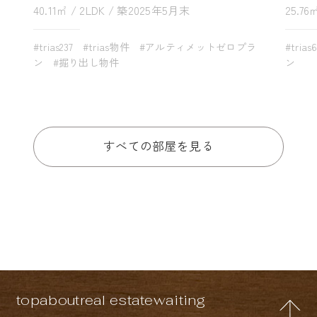
40.11㎡ / 2LDK / 築2025年5月末
25.76
#trias237
#trias物件
#アルティメットゼロプラ
#trias
ン
#掘り出し物件
ン
すべての部屋を見る
top
about
real estate
waiting