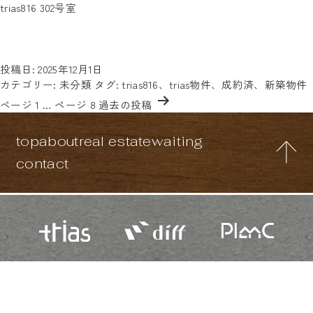
タグ:
trias816 302号室
2025年11月完成の新築デザイナーズマンション！ペット相談可
trias816
能！駅周辺には、商店街もあり生活利便性が良いエリアです。羽
田空港へ！都心へ！楽々アクセスも魅力の1つ！気になる方はお
trias816
気軽に「trias816の302号室」と書…
続きを読む
302
投稿日:
2025年12月1日
号
カテゴリー:
未分類
タグ:
trias816
、
trias物件
、
成約済
、
新築物件
投
室
ページ 1
…
ページ 8
過去の
投稿
稿
の
top
about
real estate
waiting
ペ
ー
contact
ジ
送
り