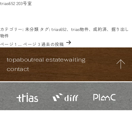
タグ:
trias652 203号室
お洒落なデザイナーズ物件！一人暮らしにぴったりなワンルーム
trias652
☆徒歩5～10分圏内に2路線3駅利用可能！気になる方はお気軽に
「trias652の203号室」と書いてお問い合わせください☆
投稿日:
2025年6月11日
カテゴリー:
未分類
タグ:
trias652
、
trias物件
、
成約済
、
掘り出し
物件
投
ページ 1
…
ページ 3
過去の
投稿
稿
の
top
about
real estate
waiting
ペ
ー
contact
ジ
送
り