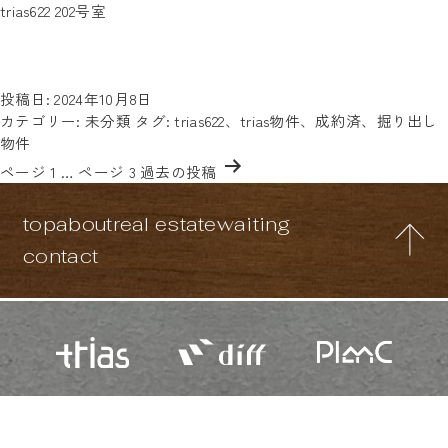
タグ:
trias622 202号室
平和島や大森駅から徒歩7分～13分以内で到着！各アクセス抜群
trias622
な場所にあるtrias622、202号室のご案内です。秋口からまさに引
っ越しを考えている方にはピッタリ、気になる方は内見希望日と
trias622
「trias622の202」と書…
続きを読む
202
投稿日:
2024年10月8日
号
カテゴリー:
未分類
タグ:
trias622
、
trias物件
、
成約済
、
掘り出し
室
物件
投
ページ 1
…
ページ 3
過去の
投稿
稿
の
top
about
real estate
waiting
ペ
ー
contact
ジ
送
り