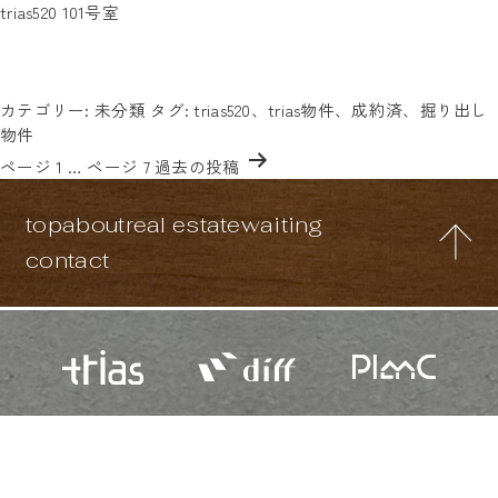
タグ:
trias520 101号室
築浅デザイナーズマンション！駅近徒歩1分の好立地！気になる
trias520
方はお気軽に「trias520の101号室」と書いてお問い合わせくださ
い☆
投稿日:
2025年12月25日
カテゴリー:
未分類
タグ:
trias520
、
trias物件
、
成約済
、
掘り出し
物件
投
ページ 1
…
ページ 7
過去の
投稿
稿
の
top
about
real estate
waiting
ペ
ー
contact
ジ
送
り