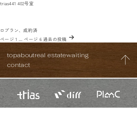
タグ:
trias441 402号室
秋口に引っ越し希望の方は、内見希望日と併せてtrias441の402と
trias441
書いてお問い合わせください！
投稿日:
2025年9月23日
カテゴリー:
未分類
タグ:
trias441
、
trias物件
、
アルティメットゼ
ロプラン
、
成約済
投
ページ 1
…
ページ 6
過去の
投稿
稿
の
top
about
real estate
waiting
ペ
ー
contact
ジ
送
り