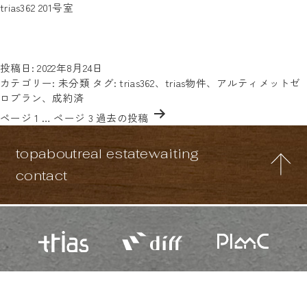
タグ:
trias362 201号室
椎名町の他、東長崎駅や落合南長崎駅からも徒歩10分以内にあ
trias362
る、trias362。玄関を開けると、すぐに見える2口コンロキッチ
ン、その横に木の机が連結しているから、広々スペースで料理が
trias362
できます。キッチンの下はデッドスペース…
続きを読む
201
投稿日:
2022年8月24日
号
カテゴリー:
未分類
タグ:
trias362
、
trias物件
、
アルティメットゼ
室
ロプラン
、
成約済
投
ページ 1
…
ページ 3
過去の
投稿
稿
の
top
about
real estate
waiting
ペ
ー
contact
ジ
送
り