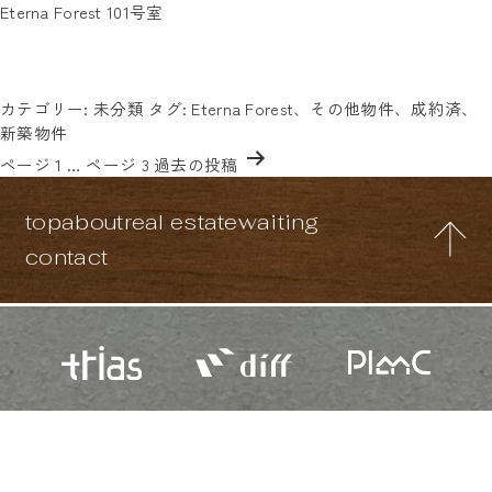
タグ:
Eterna Forest 101号室
2025年9月完成の新築マンション！駅近徒歩3分！2路線2駅利用可
Eterna Forest
能！気になる方はお気軽に「Eterna Forestの101号室」と書いて
お問い合わせください☆
投稿日:
2025年11月26日
カテゴリー:
未分類
タグ:
Eterna Forest
、
その他物件
、
成約済
、
新築物件
投
ページ 1
…
ページ 3
過去の
投稿
稿
の
top
about
real estate
waiting
ペ
ー
contact
ジ
送
り