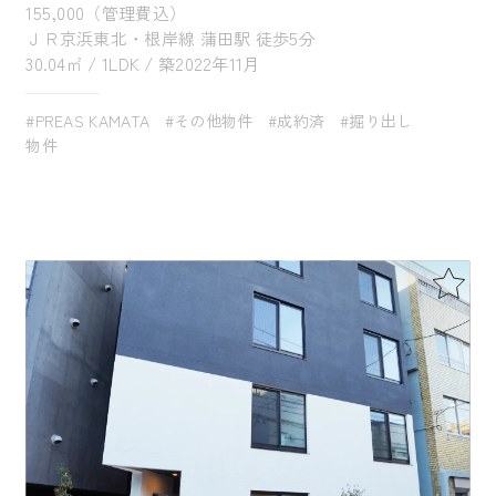
155,000（管理費込）
ＪＲ京浜東北・根岸線 蒲田駅 徒歩5分
30.04㎡ / 1LDK / 築2022年11月
#PREAS KAMATA
#その他物件
#成約済
#掘り出し
物件