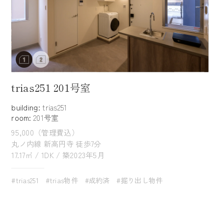
trias251 201号室
building:
trias251
room:
201号室
95,000（管理費込）
丸ノ内線 新高円寺 徒歩7分
17.17㎡ / 1DK / 築2023年5月
#trias251
#trias物件
#成約済
#掘り出し物件