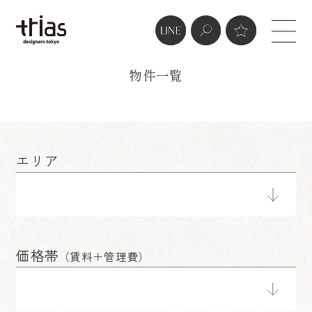
real estate
物件一覧
エリア
価格帯
（賃料＋管理費）