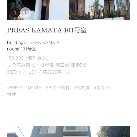
PREAS KAMATA 101号室
building:
PREAS KAMATA
room:
101号室
150,000（管理費込）
ＪＲ京浜東北・根岸線 蒲田駅 徒歩5分
30.79㎡ / 1LDK / 築2022年11月
#PREAS KAMATA
#その他物件
#成約済
#掘り出し
物件