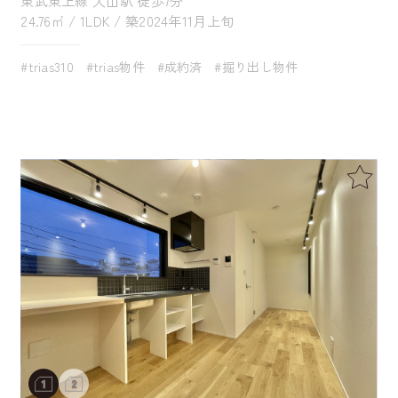
24.76㎡ / 1LDK / 築2024年11月上旬
#trias310
#trias物件
#成約済
#掘り出し物件