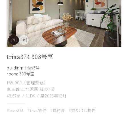
trias374 303号室
building:
trias374
room:
303号室
165,000（管理費込）
京王線 上北沢駅 徒歩4分
43.67㎡ / 1LDK / 築2023年12月
#trias374
#trias物件
#成約済
#掘り出し物件