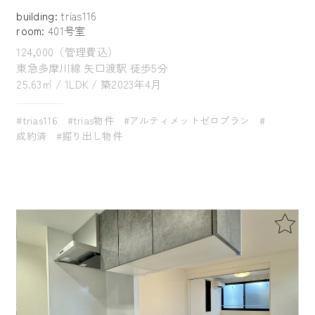
building:
trias116
room:
401号室
124,000（管理費込）
東急多摩川線 矢口渡駅 徒歩5分
25.63㎡ / 1LDK / 築2023年4月
#trias116
#trias物件
#アルティメットゼロプラン
#
成約済
#掘り出し物件