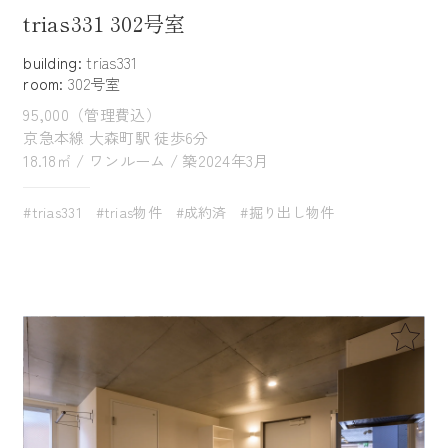
trias331 302号室
building:
trias331
room:
302号室
95,000（管理費込）
京急本線 大森町駅 徒歩6分
18.18㎡ / ワンルーム / 築2024年3月
#trias331
#trias物件
#成約済
#掘り出し物件