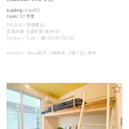
building:
trias815
room:
301号室
155,000（管理費込）
京急本線 大森町駅 徒歩5分
32.49㎡ / 1LDK / 築2024年5月31日
#trias815
#trias物件
#成約済
#掘り出し物件