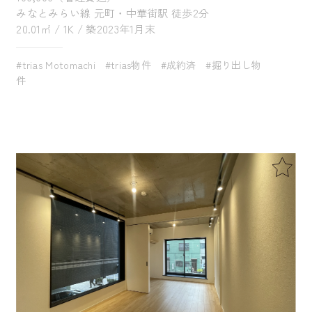
みなとみらい線 元町・中華街駅 徒歩2分
20.01㎡ / 1K / 築2023年1月末
#trias Motomachi
#trias物件
#成約済
#掘り出し物
件