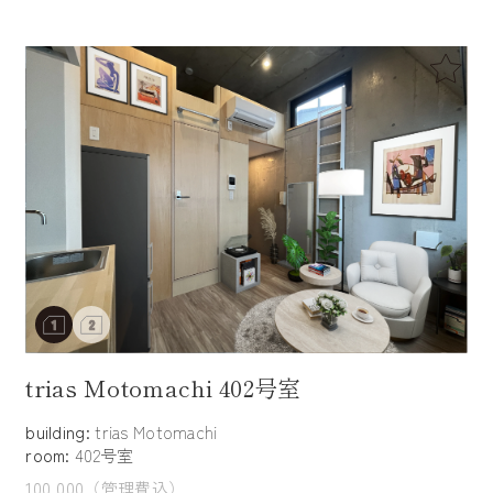
trias Motomachi 402号室
building:
trias Motomachi
room:
402号室
100,000（管理費込）