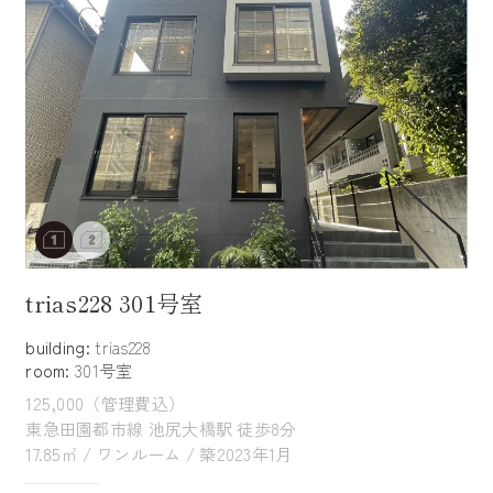
trias228 301号室
building:
trias228
room:
301号室
125,000（管理費込）
東急田園都市線 池尻大橋駅 徒歩8分
17.85㎡ / ワンルーム / 築2023年1月