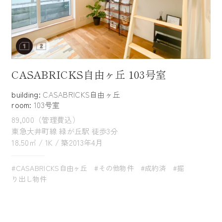
CASABRICKS自由ヶ丘 103号室
building:
CASABRICKS自由ヶ丘
room:
103号室
89,000（管理費込）
東急大井町線 緑が丘駅 徒歩3分
18.50㎡ / 1K / 築2013年4月
#CASABRICKS自由ヶ丘
#その他物件
#成約済
#掘
り出し物件