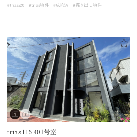
#trias228
#trias物件
#成約済
#掘り出し物件
trias116 401号室