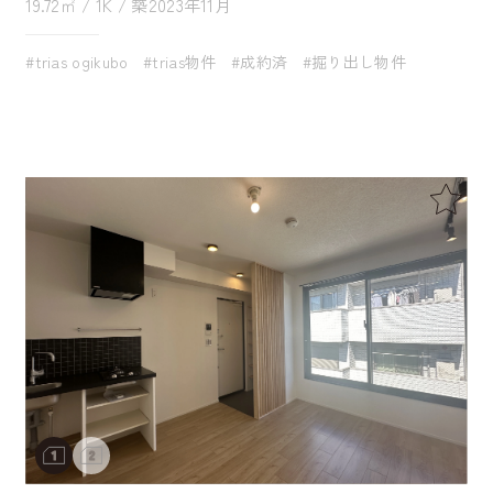
19.72㎡ / 1K / 築2023年11月
#trias ogikubo
#trias物件
#成約済
#掘り出し物件