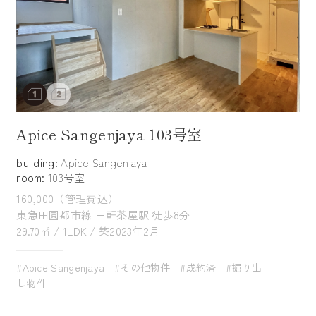
Apice Sangenjaya 103号室
building:
Apice Sangenjaya
room:
103号室
160,000（管理費込）
東急田園都市線 三軒茶屋駅 徒歩8分
29.70㎡ / 1LDK / 築2023年2月
#Apice Sangenjaya
#その他物件
#成約済
#掘り出
し物件