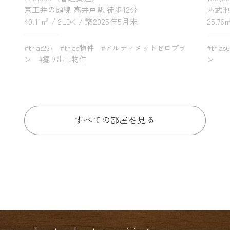
京王井の頭線 高井戸駅 徒歩12分
西武池
40.11㎡ / 2LDK / 築2025年5月末
25.76
#trias237
#trias物件
#アルティメットゼロプラ
#trias
ン
#掘り出し物件
ン
すべての部屋を見る