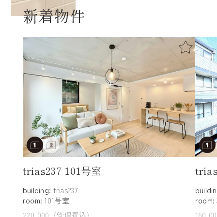
新着物件
trias237 101号室
tri
building:
trias237
buildi
room:
101号室
room:
220,000（管理費込）
160,