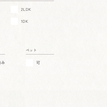
2LDK
1DK
ペット
済み
可