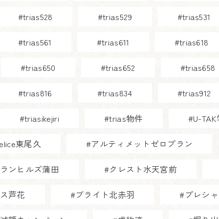
#trias528
#trias529
#trias531
#trias561
#trias611
#trias618
#trias650
#trias652
#trias658
#trias816
#trias834
#trias912
#triasikejiri
#trias物件
#U-T
Felice東尾久
#アルティメットゼロプラン
グランヒルズ蒲田
#クレスト水天宮前
ウス芦花
#ブライト北赤羽
#プレシ