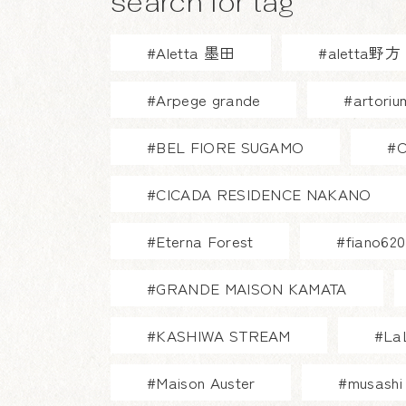
search for tag
#Aletta 墨田
#aletta野方
#Arpege grande
#artor
#BEL FIORE SUGAMO
#
#CICADA RESIDENCE NAKANO
#Eterna Forest
#fiano620
#GRANDE MAISON KAMATA
#KASHIWA STREAM
#La
#Maison Auster
#musash