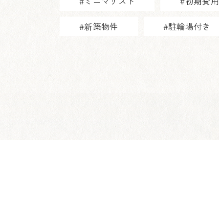
#ミニマリスト
#初期費
#新築物件
#駐輪場付き