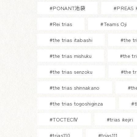
#PONANT池袋
#PREAS 
#Rei trias
#Teams Oji
#the trias itabashi
#the t
#the trias mishuku
#the tr
#the trias senzoku
#the t
#the trias shinnakano
#th
#the trias togoshiginza
#t
#TOCTECⅣ
#trias ikejiri
#trias110
#trias111