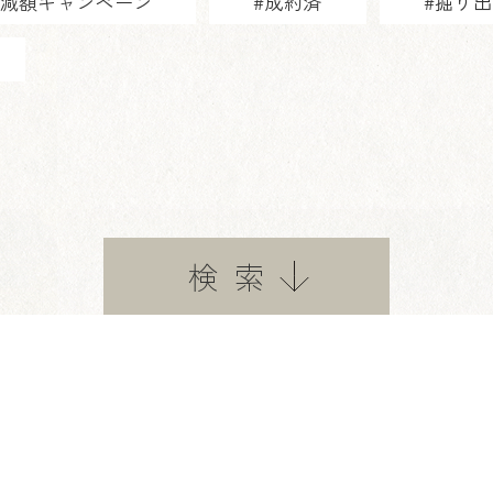
用減額キャンペーン
#成約済
#掘り
検索