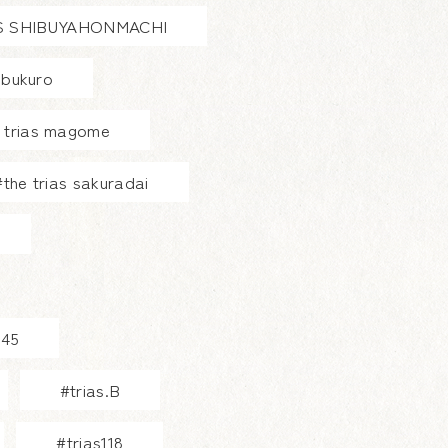
 SHIBUYAHONMACHI
kebukuro
 trias magome
#the trias sakuradai
345
#trias.B
#trias118