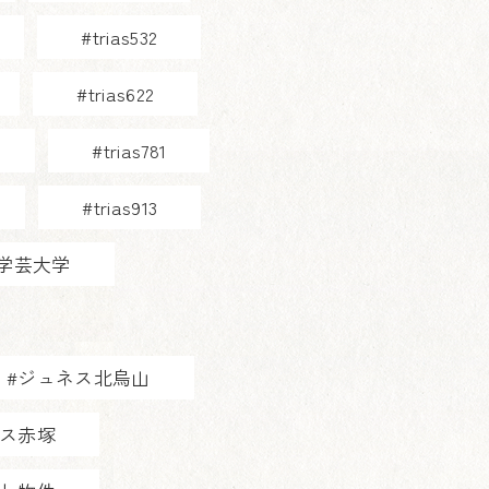
#trias532
#trias622
#trias781
#trias913
AK学芸大学
#ジュネス北烏山
ャス赤塚