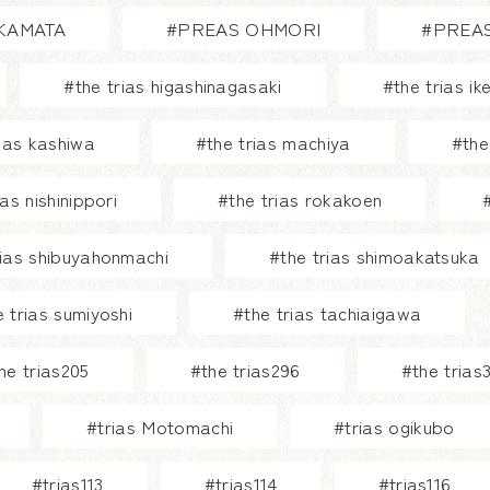
KAMATA
#PREAS OHMORI
#PREAS
#the trias higashinagasaki
#the trias i
rias kashiwa
#the trias machiya
#the
ias nishinippori
#the trias rokakoen
rias shibuyahonmachi
#the trias shimoakatsuka
e trias sumiyoshi
#the trias tachiaigawa
he trias205
#the trias296
#the trias
#trias Motomachi
#trias ogikubo
#trias113
#trias114
#trias116