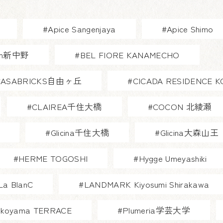
#Apice Sangenjaya
#Apice Shimo
ium新中野
#BEL FIORE KANAMECHO
CASABRICKS自由ヶ丘
#CICADA RESIDENCE K
#CLAIREA千住大橋
#COCON 北綾瀬
#Glicina千住大橋
#Glicina大森山王
#HERME TOGOSHI
#Hygge Umeyashiki
La BlanC
#LANDMARK Kiyosumi Shirakawa
i koyama TERRACE
#Plumeria学芸大学