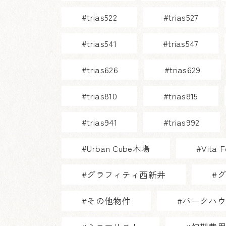
#trias522
#trias527
#trias541
#trias547
#trias626
#trias629
#trias810
#trias815
#trias941
#trias992
#Urban Cube木場
#Vita 
#グラフィティ西新井
#
#その他物件
#パークハ