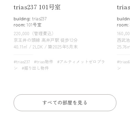
trias237 101号室
tri
building:
trias237
buildi
room:
101号室
room:
220,000（管理費込）
160,
京王井の頭線 高井戸駅 徒歩12分
西武池
40.11㎡ / 2LDK / 築2025年5月末
25.76
#trias237
#trias物件
#アルティメットゼロプラ
#trias
ン
#掘り出し物件
ン
すべての部屋を見る