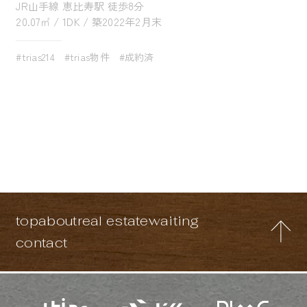
JR山手線 恵比寿駅 徒歩8分
20.07㎡ / 1DK / 築2022年2月末
#trias214
#trias物件
#成約済
top
about
real estate
waiting
contact