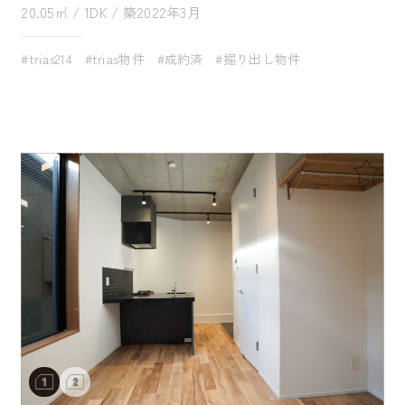
20.05㎡ / 1DK / 築2022年3月
#trias214
#trias物件
#成約済
#掘り出し物件