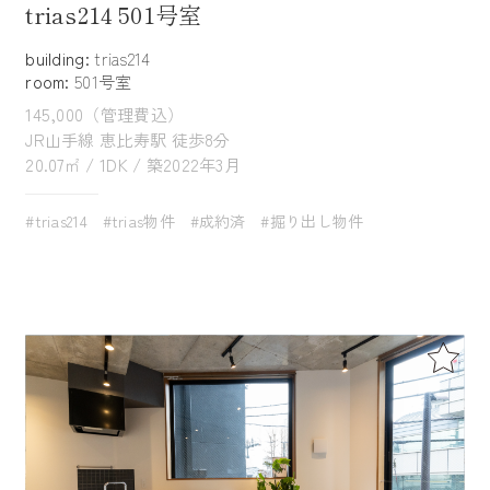
trias214 501号室
building:
trias214
room:
501号室
145,000（管理費込）
JR山手線 恵比寿駅 徒歩8分
20.07㎡ / 1DK / 築2022年3月
#trias214
#trias物件
#成約済
#掘り出し物件