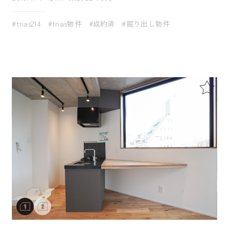
#trias214
#trias物件
#成約済
#掘り出し物件