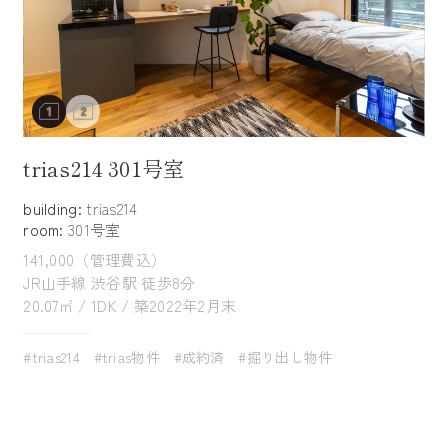
trias214 301号室
building:
trias214
room:
301号室
141,000（管理費込）
JR山手線 渋谷駅 徒歩8分
20.07㎡ / 1DK / 築2022年2月末
#trias214
#trias物件
#成約済
#掘り出し物件