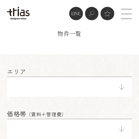
real estate
物件一覧
エリア
価格帯
（賃料＋管理費）