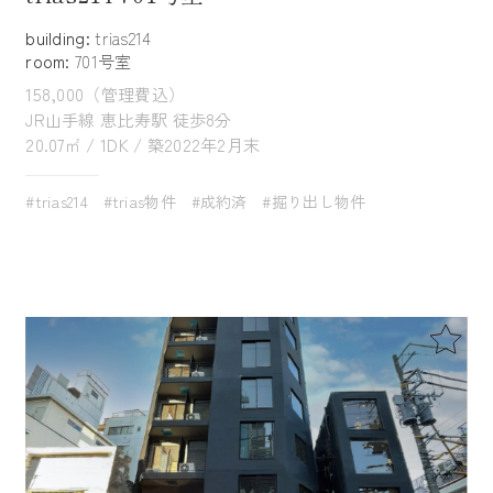
building:
trias214
room:
701号室
158,000（管理費込）
JR山手線 恵比寿駅 徒歩8分
20.07㎡ / 1DK / 築2022年2月末
#trias214
#trias物件
#成約済
#掘り出し物件