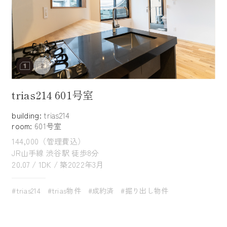
trias214 601号室
building:
trias214
room:
601号室
144,000（管理費込）
JR山手線 渋谷駅 徒歩8分
20.07 / 1DK / 築2022年3月
#trias214
#trias物件
#成約済
#掘り出し物件