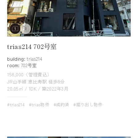
trias214 702号室
building:
trias214
room:
702号室
158,000（管理費込）
JR山手線 恵比寿駅 徒歩8分
20.05㎡ / 1DK / 築2022年3月
#trias214
#trias物件
#成約済
#掘り出し物件