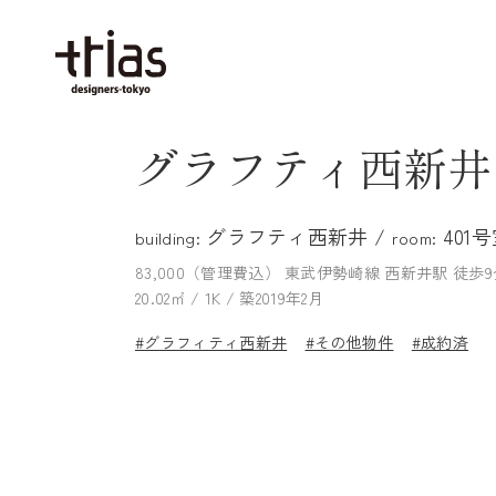
グラフティ西新井 
グラフティ西新井 /
401
building:
room:
83,000（管理費込）
東武伊勢崎線 西新井駅 徒歩9
20.02㎡ / 1K / 築2019年2月
#グラフィティ西新井
#その他物件
#成約済