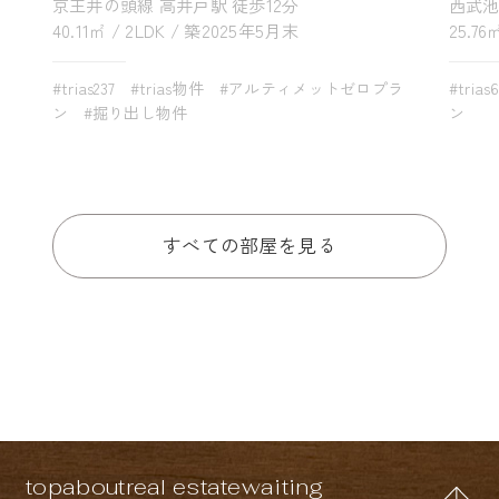
京王井の頭線 高井戸駅 徒歩12分
西武池
40.11㎡ / 2LDK / 築2025年5月末
25.76
#trias237
#trias物件
#アルティメットゼロプラ
#trias
ン
#掘り出し物件
ン
すべての部屋を見る
top
about
real estate
waiting