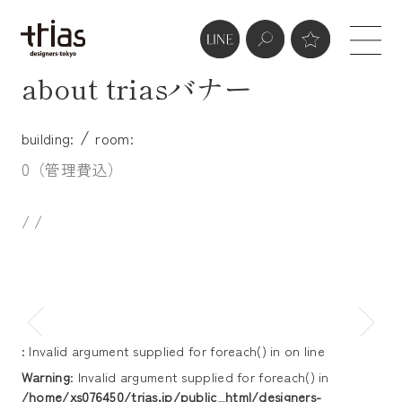
about triasバナー
/
building:
room:
0（管理費込）
/ /
: Invalid argument supplied for foreach() in
on line
Warning
: Invalid argument supplied for foreach() in
/home/xs076450/trias.jp/public_html/designers-