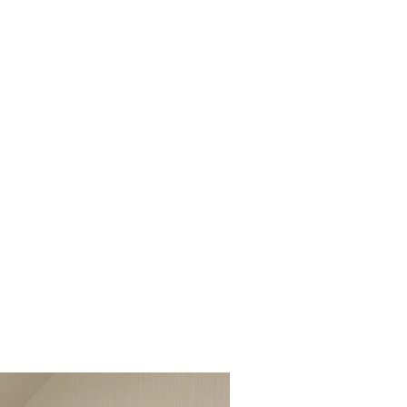
iting
contact