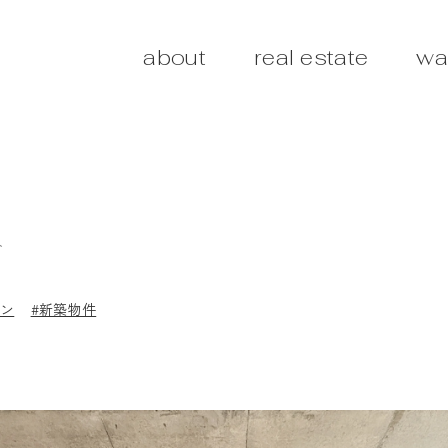
about
real estate
wa
分
ラン
#新築物件