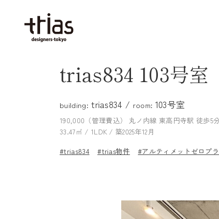
trias834 103号室
trias834 /
103号室
building:
room:
190,000（管理費込）
丸ノ内線 東高円寺駅 徒歩5
33.47㎡ / 1LDK / 築2025年12月
#trias834
#trias物件
#アルティメットゼロプ