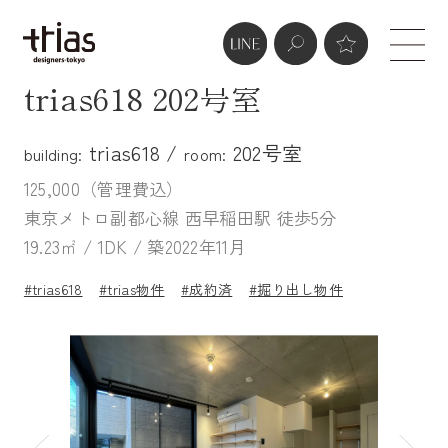
trias618 202号室
trias618 /
202号室
building:
room:
125,000（管理費込）
東京メトロ副都心線 西早稲田駅 徒歩5分
19.23㎡ / 1DK / 築2022年11月
#trias618
#trias物件
#成約済
#掘り出し物件