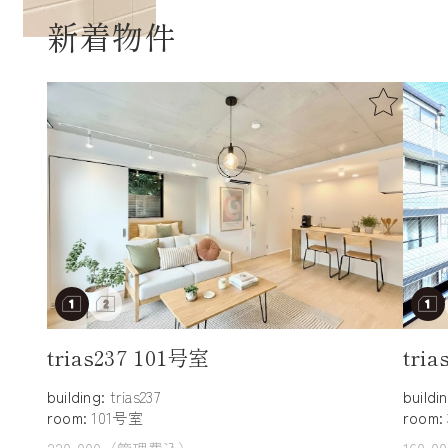
新着物件
trias237 101号室
tri
building:
trias237
buildi
room:
101号室
room:
220,000（管理費込）
160,