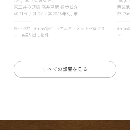
京王井の頭線 高井戸駅 徒歩12分
西武池
40.11㎡ / 2LDK / 築2025年5月末
25.76
#trias237
#trias物件
#アルティメットゼロプラ
#trias
ン
#掘り出し物件
ン
すべての部屋を見る