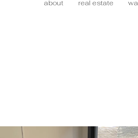
about
real estate
wa