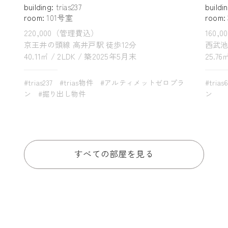
building:
trias237
buildi
room:
101号室
room:
220,000（管理費込）
160,
京王井の頭線 高井戸駅 徒歩12分
西武池
40.11㎡ / 2LDK / 築2025年5月末
25.76
#trias237
#trias物件
#アルティメットゼロプラ
#trias
ン
#掘り出し物件
ン
すべての部屋を見る