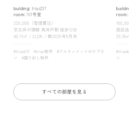
building:
trias237
buildi
room:
101号室
room:
220,000（管理費込）
160,
京王井の頭線 高井戸駅 徒歩12分
西武池
40.11㎡ / 2LDK / 築2025年5月末
25.76
#trias237
#trias物件
#アルティメットゼロプラ
#trias
ン
#掘り出し物件
ン
すべての部屋を見る