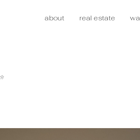
about
real estate
wa
4分