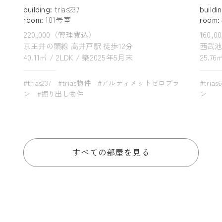
building:
trias237
buildi
room:
101号室
room:
220,000（管理費込）
160,
京王井の頭線 高井戸駅 徒歩12分
西武池
40.11㎡ / 2LDK / 築2025年5月末
25.76
#trias237
#trias物件
#アルティメットゼロプラ
#trias
ン
#掘り出し物件
ン
すべての部屋を見る