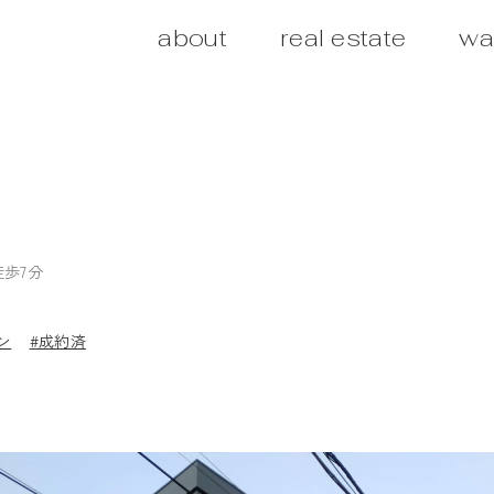
about
real estate
wa
徒歩7分
ン
#成約済