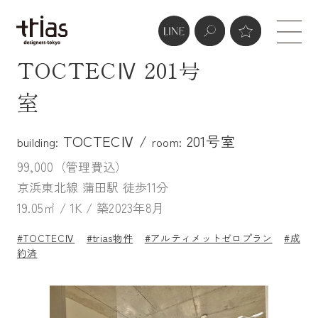
TOCTECⅣ 201号
室
TOCTECⅣ /
201号室
building:
room:
99,000（管理費込）
京浜東北線 蒲田駅 徒歩11分
19.05㎡ / 1K / 築2023年8月
#TOCTECⅣ
#trias物件
#アルティメットゼロプラン
#成
約済