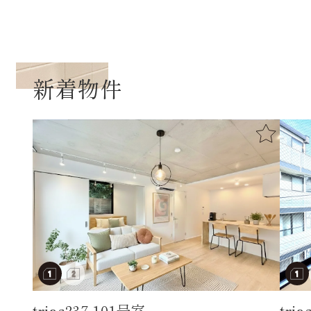
新着物件
trias237 101号室
tri