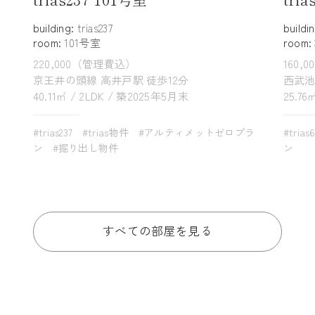
building:
trias237
buildi
room:
101号室
room:
220,000（管理費込）
160,
京王井の頭線 高井戸駅 徒歩12分
西武池
40.11㎡ / 2LDK / 築2025年5月末
25.76
#trias237
#trias物件
#アルティメットゼロプラ
#trias
ン
#掘り出し物件
ン
すべての部屋を見る