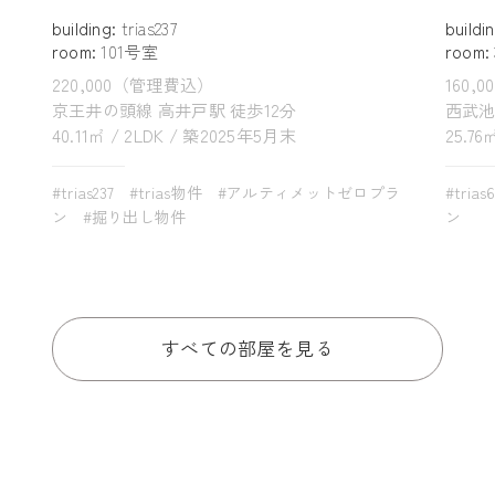
building:
trias237
buildi
room:
101号室
room:
220,000（管理費込）
160,
京王井の頭線 高井戸駅 徒歩12分
西武池
40.11㎡ / 2LDK / 築2025年5月末
25.76
#trias237
#trias物件
#アルティメットゼロプラ
#trias
ン
#掘り出し物件
ン
すべての部屋を見る