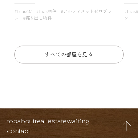
#trias237
#trias物件
#アルティメットゼロプラ
#trias
ン
#掘り出し物件
ン
すべての部屋を見る
top
about
real estate
waiting
contact