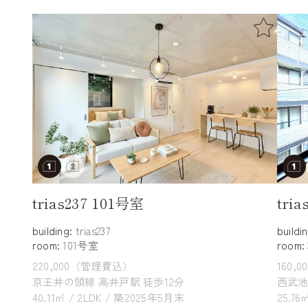
trias237 101号室
tri
building:
trias237
buildi
room:
101号室
room:
220,000（管理費込）
160,
京王井の頭線 高井戸駅 徒歩12分
西武池
40.11㎡ / 2LDK / 築2025年5月末
25.76