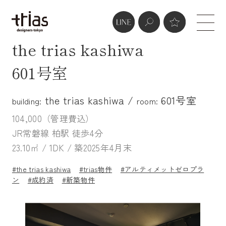
the trias kashiwa
601号室
the trias kashiwa /
601号室
building:
room:
104,000（管理費込）
JR常磐線 柏駅 徒歩4分
23.10㎡ / 1DK / 築2025年4月末
#the trias kashiwa
#trias物件
#アルティメットゼロプラ
ン
#成約済
#新築物件