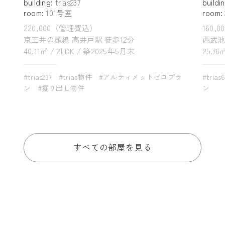
building:
trias237
buildi
room:
101号室
room:
220,000（管理費込）
160,
京王井の頭線 高井戸駅 徒歩12分
西武池
40.11㎡ / 2LDK / 築2025年5月末
25.76
#trias237
#trias物件
#アルティメットゼロプラ
#trias
ン
#掘り出し物件
ン
すべての部屋を見る