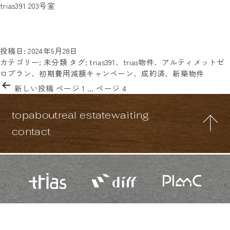
タグ:
trias391 203号室
今ならすぐにご案内可能！清澄白河駅から徒歩5分と、非常に好
trias391
立地な場所に完成した、新築デザイナーズマンション
「trias391」。ご案内可能な203号室は、1LDK、24㎡～とかなり
trias391
広々としたお部屋です。1人暮らしでは、で…
続きを読む
203
投稿日:
2024年5月28日
号
カテゴリー:
未分類
タグ:
trias391
、
trias物件
、
アルティメットゼ
室
ロプラン
、
初期費用減額キャンペーン
、
成約済
、
新築物件
投
新しい
投稿
ページ 1
…
ページ 4
稿
の
top
about
real estate
waiting
ペ
ー
contact
ジ
送
り