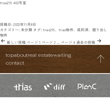
タグ:
trias215 402号室
狭小物件が好きなミニマリストには必見！ 渋谷駅または恵比寿駅
trias215
から徒歩8分にあるtrias215、 今回のご紹介は最上階にある402号
室！平米数は10.52と狭い！と思われるかもしれませんが、面白い
trias215
ポイントはこちら！シャワ…
続きを読む
402
投稿日:
2022年11月8日
号
カテゴリー:
未分類
タグ:
trias215
、
trias物件
、
成約済
、
掘り出し
室
物件
投
新しい
投稿
ページ 1
ページ 2
…
ページ 4
過去の
投稿
稿
の
top
about
real estate
waiting
ペ
ー
contact
ジ
送
り