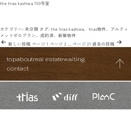
タグ:
the trias kashiwa 703号室
2025年4月完成の新築デザイナーズマンション！駅近徒歩4分！便
the trias kashiwa
利な好立地です。気になる方はお気軽に「the trias kashiwaの703
号室」と書いてお問い合わせください☆
投稿日:
2025年9月20日
カテゴリー:
未分類
タグ:
the trias kashiwa
、
trias物件
、
アルティ
メットゼロプラン
、
成約済
、
新築物件
投
新しい
投稿
ページ 1
ページ 2
…
ページ 21
過去の
投稿
稿
の
top
about
real estate
waiting
ペ
ー
contact
ジ
送
り