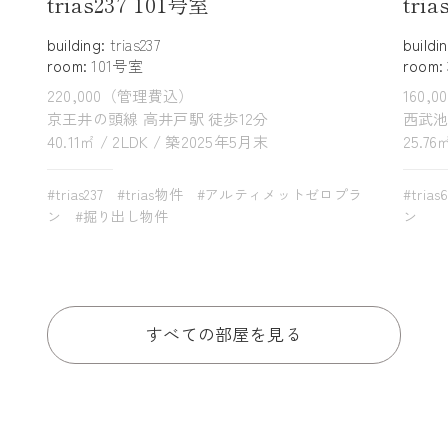
trias237 101号室
tri
building:
trias237
buildi
room:
101号室
room:
220,000（管理費込）
160,
京王井の頭線 高井戸駅 徒歩12分
西武池
40.11㎡ / 2LDK / 築2025年5月末
25.76
#trias237
#trias物件
#アルティメットゼロプラ
#trias
ン
#掘り出し物件
ン
すべての部屋を見る