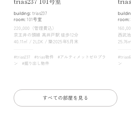
trias237 101号室
tri
building:
trias237
buildi
room:
101号室
room:
220,000（管理費込）
160,
京王井の頭線 高井戸駅 徒歩12分
西武池
40.11㎡ / 2LDK / 築2025年5月末
25.76
#trias237
#trias物件
#アルティメットゼロプラ
#trias
ン
#掘り出し物件
ン
すべての部屋を見る