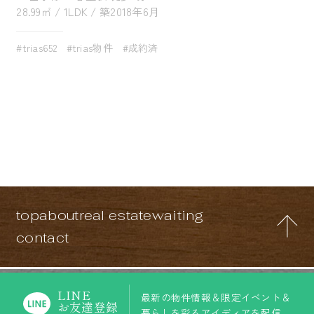
28.99㎡ / 1LDK / 築2018年6月
#trias652
#trias物件
#成約済
top
about
real estate
waiting
contact
LINE
最新の物件情報＆限定イベント＆
お友達登録
暮らしを彩るアイディアを配信