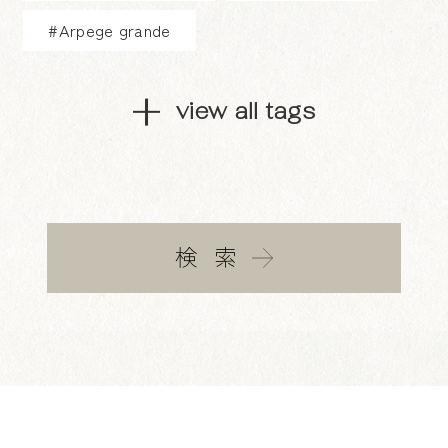
#Arpege grande
view all tags
検索