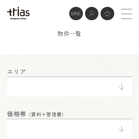
real estate
物件一覧
エリア
価格帯
（賃料＋管理費）