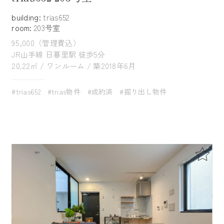
building:
trias652
room:
203号室
95,000（管理費込）
JR山手線 日暮里駅 徒歩5分
20.22㎡ / ワンルーム / 築2018年6月
#trias652
#trias物件
#成約済
#掘り出し物件