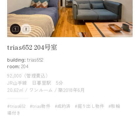
trias652 204号室
building:
trias652
room:
204
92,000（管理費込）
JR山手線 日暮里駅 5分
20.62㎡ / ワンルーム / 築2018年6月
#trias652
#trias物件
#成約済
#掘り出し物件
#駐輪
場付き