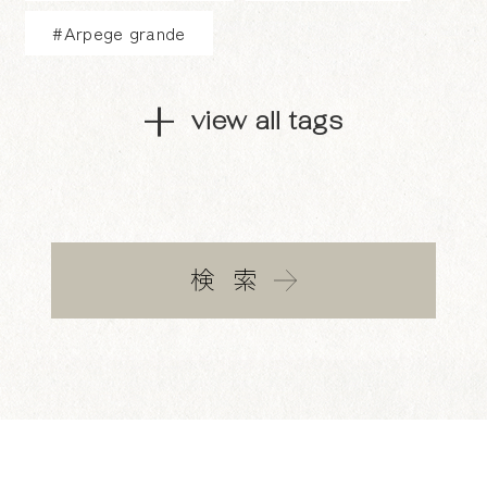
#Arpege grande
view all tags
検索