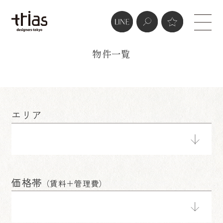
real estate
物件一覧
エリア
価格帯
（賃料＋管理費）