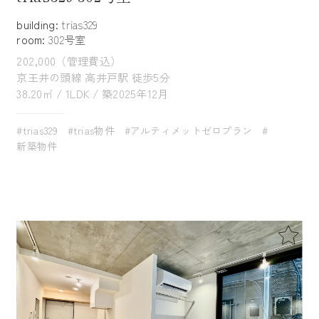
building:
trias329
room:
302号室
202,000（管理費込）
京王井の頭線 高井戸駅 徒歩5分
38.20㎡ / 1LDK / 築2025年12月
#trias329
#trias物件
#アルティメットゼロプラン
#
新築物件