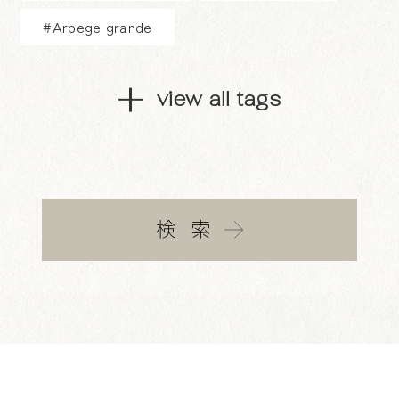
#Arpege grande
view all tags
検索