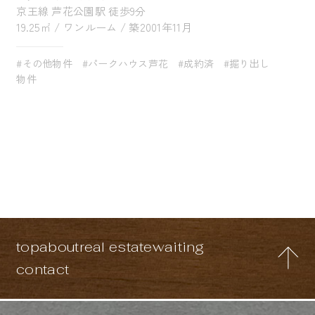
京王線 芦花公園駅 徒歩9分
19.25㎡ / ワンルーム / 築2001年11月
#その他物件
#パークハウス芦花
#成約済
#掘り出し
物件
top
about
real estate
waiting
contact