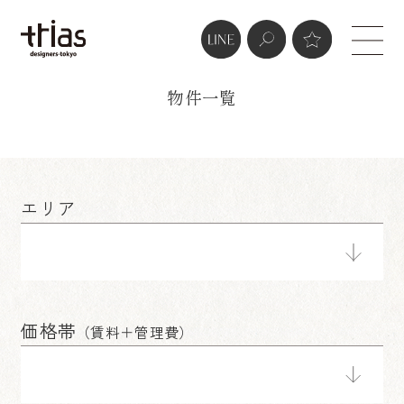
real estate
物件一覧
エリア
価格帯
（賃料＋管理費）