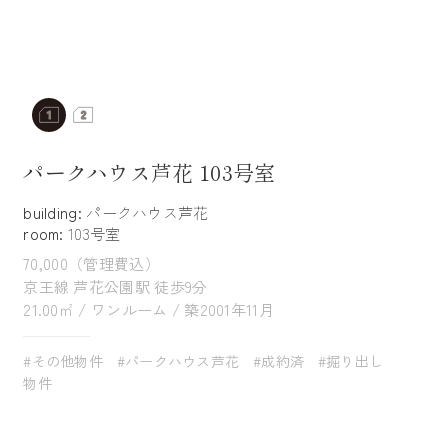
パークハウス芦花 103号室
building:
パークハウス芦花
room:
103号室
70,000（管理費込）
京王線 芦花公園駅 徒歩9分
21.00㎡ / ワンルーム / 築2001年11月
#その他物件
#パークハウス芦花
#成約済
#掘り出し
物件