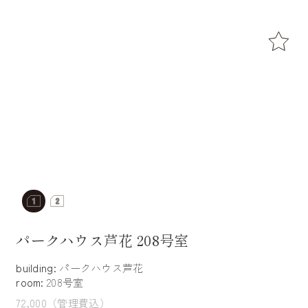
パークハウス芦花 208号室
building:
パークハウス芦花
room:
208号室
72,000（管理費込）