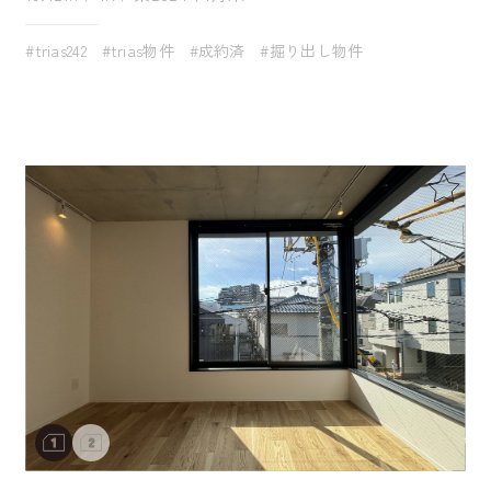
#trias242
#trias物件
#成約済
#掘り出し物件