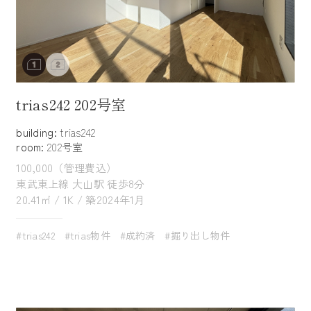
trias242 202号室
building:
trias242
room:
202号室
100,000（管理費込）
東武東上線 大山駅 徒歩8分
20.41㎡ / 1K / 築2024年1月
#trias242
#trias物件
#成約済
#掘り出し物件