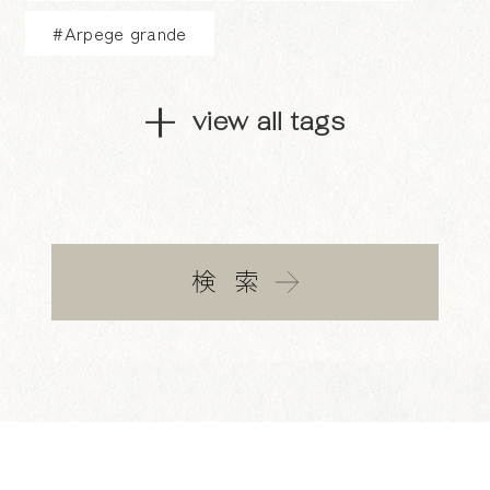
#Arpege grande
view all tags
検索