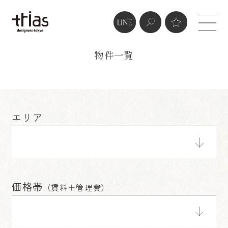
real estate
物件一覧
エリア
価格帯
（賃料＋管理費）