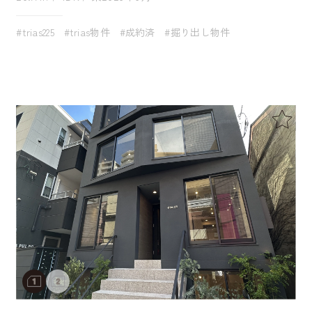
#trias225
#trias物件
#成約済
#掘り出し物件