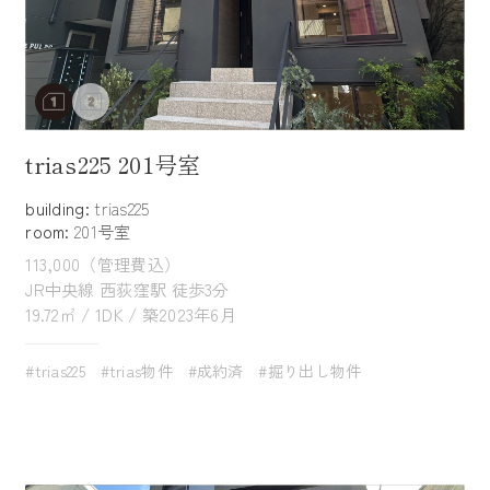
trias225 201号室
building:
trias225
room:
201号室
113,000（管理費込）
JR中央線 西荻窪駅 徒歩3分
19.72㎡ / 1DK / 築2023年6月
#trias225
#trias物件
#成約済
#掘り出し物件