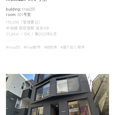
building:
trias225
room:
301号室
119,000（管理費込）
中央線 西荻窪駅 徒歩3分
21,04㎡ / 1DK / 築2023年6月
#trias225
#trias物件
#成約済
#掘り出し物件