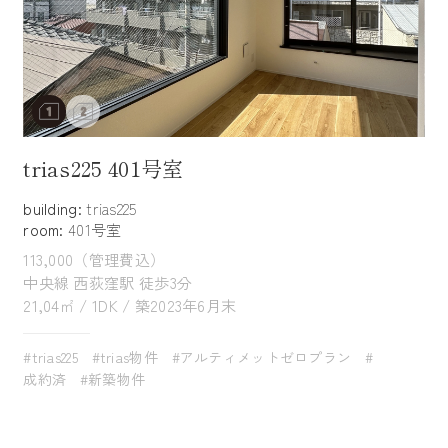
trias225 401号室
building:
trias225
room:
401号室
113,000（管理費込）
中央線 西荻窪駅 徒歩3分
21,04㎡ / 1DK / 築2023年6月末
#trias225
#trias物件
#アルティメットゼロプラン
#
成約済
#新築物件