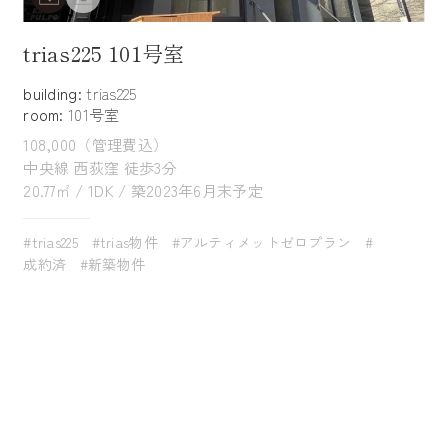
trias225 101号室
building:
trias225
room:
101号室
108,000（管理費込）
中央線 西荻窪 徒歩3分
20.77㎡ / 1DK / 築2023年6月末予定
#trias225
#trias物件
#アルティメットゼロプラン
#
成約済
#新築物件