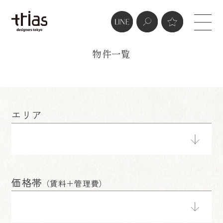
real estate
物件一覧
エリア
価格帯
（賃料＋管理費）