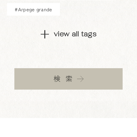
#Arpege grande
view all tags
検索