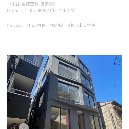
中央線 西荻窪駅 徒歩3分
19.72㎡ / 1DK / 築2023年6月末予定
#trias225
#trias物件
#成約済
#掘り出し物件