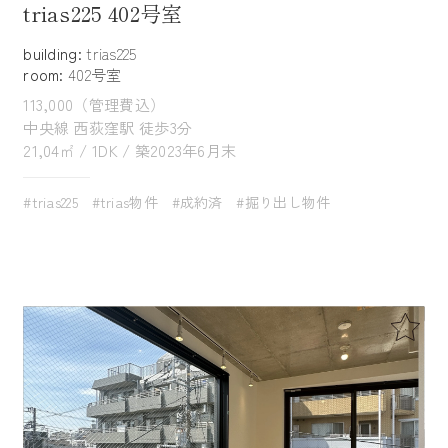
trias225 402号室
building:
trias225
room:
402号室
113,000（管理費込）
中央線 西荻窪駅 徒歩3分
21,04㎡ / 1DK / 築2023年6月末
#trias225
#trias物件
#成約済
#掘り出し物件