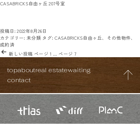
間取り:
CASABRICKS自由ヶ丘 207号室
東急東横線沿いにある自由ヶ丘駅から徒歩9分で到着する
ロフト
「CASABRICKS自由ヶ丘」。その他、東急大井町線の緑ヶ丘駅か
ら徒歩3分と好立地な場所にある物件です。 コントラストのハッ
CAS
キリしているオレンジ・茶色の外観が特徴的で…
続きを読む
自
投稿日:
2022年8月26日
由
カテゴリー:
未分類
タグ:
CASABRICKS自由ヶ丘
、
その他物件
、
ヶ
成約済
投
丘
新しい
投稿
ページ 1
…
ページ 7
稿
207
の
号
top
about
real estate
waiting
ペ
室
ー
contact
ジ
送
り