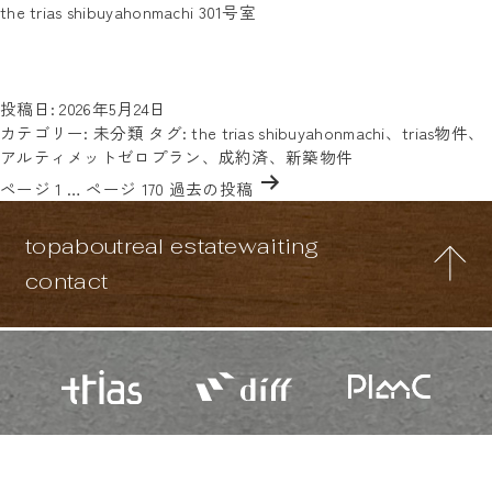
エリア:
the trias shibuyahonmachi 301号室
都心主要エリアへのアクセス抜群！便利な立地に建つデザイナー
渋谷区、目黒区、世田谷区
003
ズマンション。徒歩圏内にスーパーやファミレスなどがそろい、
暮らしやすいのもメリットです。気になる方はお気軽に「the
the
trias shibuyahonmachiの…
続きを読む
trias
投稿日:
2026年5月24日
shibuyahonmachi
カテゴリー:
未分類
タグ:
the trias shibuyahonmachi
、
trias物件
、
301
アルティメットゼロプラン
、
成約済
、
新築物件
投
号
ページ 1
…
ページ 170
過去の
投稿
稿
室
の
top
about
real estate
waiting
ペ
ー
contact
ジ
送
り