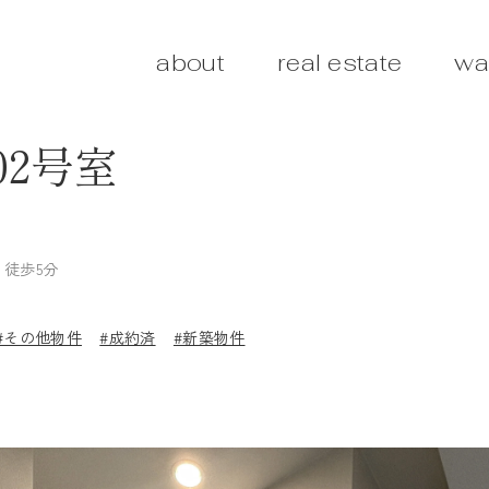
about
real estate
wa
02号室
 徒歩5分
#その他物件
#成約済
#新築物件