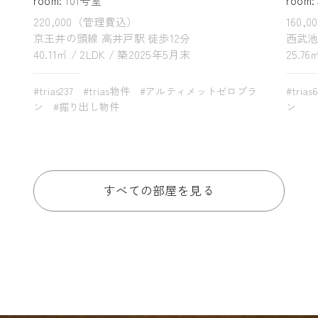
220,000（管理費込）
160,
京王井の頭線 高井戸駅 徒歩12分
西武池
40.11㎡ / 2LDK / 築2025年5月末
25.76
#trias237
#trias物件
#アルティメットゼロプラ
#trias
ン
#掘り出し物件
ン
すべての部屋を見る