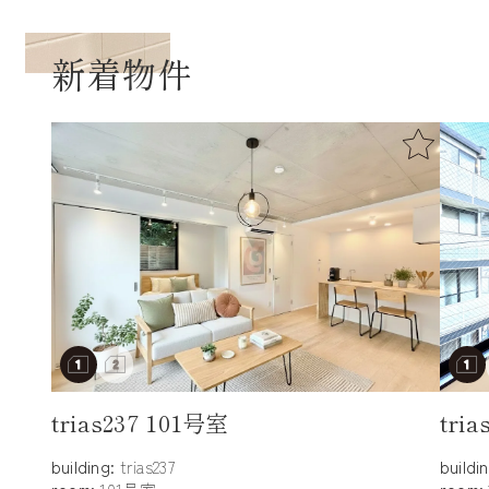
新着物件
trias237 101号室
tri
building:
trias237
buildi
room:
101号室
room: